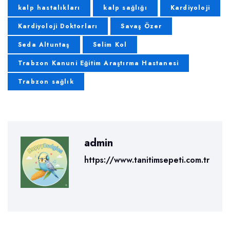
kalp hastalıkları
kalp sağlığı
Kardiyoloji
Kardiyoloji Doktorları
Savaş Özer
Seda Altuntaş
Selim Kol
Trabzon Kanuni Eğitim Araştırma Hastanesi
Trabzon sağlık
admin
https://www.tanitimsepeti.com.tr