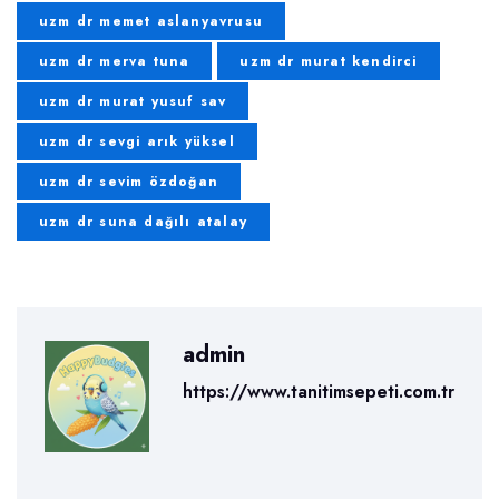
uzm dr memet aslanyavrusu
uzm dr merva tuna
uzm dr murat kendirci
uzm dr murat yusuf sav
uzm dr sevgi arık yüksel
uzm dr sevim özdoğan
uzm dr suna dağılı atalay
admin
https://www.tanitimsepeti.com.tr