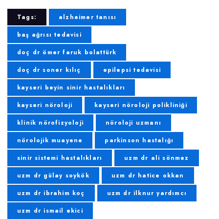
Tags:
alzheimer tanısı
baş ağrısı tedavisi
doç dr ömer faruk bolattürk
doç dr soner kılıç
epilepsi tedavisi
kayseri beyin sinir hastalıkları
kayseri nöroloji
kayseri nöroloji polikliniği
klinik nörofizyoloji
nöroloji uzmanı
nörolojik muayene
parkinson hastalığı
sinir sistemi hastalıkları
uzm dr ali sönmez
uzm dr gülay soykök
uzm dr hatice okkan
uzm dr ibrahim koç
uzm dr ilknur yardımcı
uzm dr ismail ekici