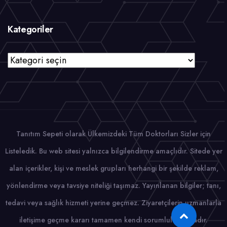
Kategoriler
Kategoriler
Tanıtım Sepeti olarak Ülkemizdeki Tüm Doktorları Sizler için
Listeledik. Bu web sitesi yalnızca bilgilendirme amaçlıdır. Sitede yer
alan içerikler, kişi ve meslek grupları herhangi bir şekilde reklam,
yönlendirme veya tavsiye niteliği taşımaz. Yayınlanan bilgiler; tanı,
tedavi veya sağlık hizmeti yerine geçmez. Ziyaretçilerin uzmanlarla
iletişime geçme kararı tamamen kendi sorumluluğundadır.