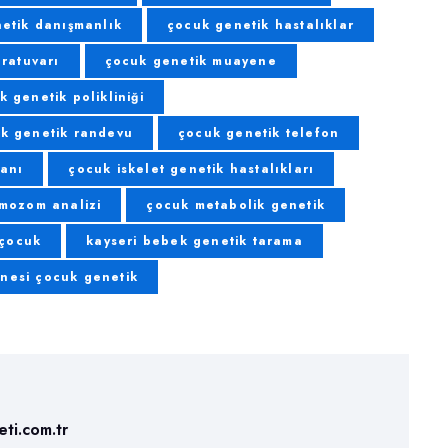
etik danışmanlık
çocuk genetik hastalıklar
ratuvarı
çocuk genetik muayene
k genetik polikliniği
k genetik randevu
çocuk genetik telefon
anı
çocuk iskelet genetik hastalıkları
mozom analizi
çocuk metabolik genetik
 çocuk
kayseri bebek genetik tarama
anesi çocuk genetik
ti.com.tr