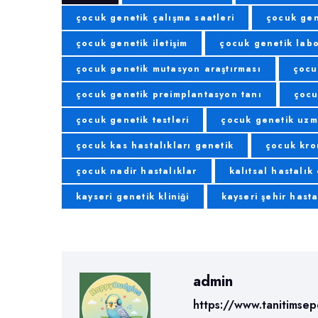
çocuk genetik çalışma saatleri
çocuk gen
çocuk genetik iletişim
çocuk genetik labo
çocuk genetik mutasyon araştırması
çocu
çocuk genetik preimplantasyon tanı
çocu
çocuk genetik testleri
çocuk genetik uzm
çocuk kas hastalıkları genetik
çocuk kro
çocuk nadir hastalıklar
kalıtsal hastalık
kayseri genetik kliniği
kayseri şehir hast
admin
https://www.tanitimsepe