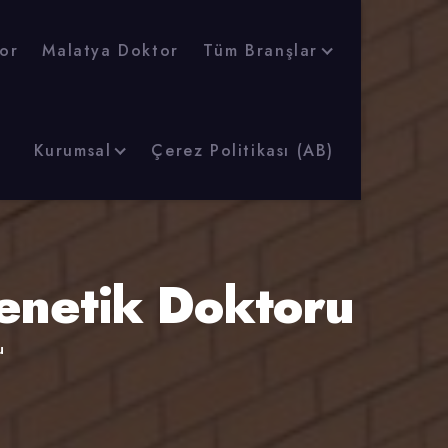
or
Malatya Doktor
Tüm Branşlar
Kurumsal
Çerez Politikası (AB)
enetik Doktoru
u