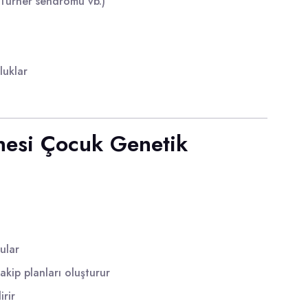
Turner sendromu vb.)
luklar
tanesi Çocuk Genetik
ular
akip planları oluşturur
irir