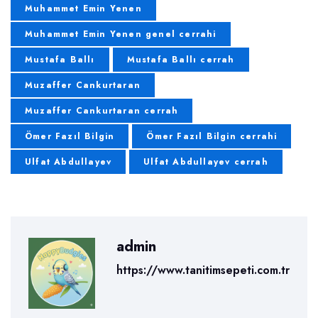
Muhammet Emin Yenen
Muhammet Emin Yenen genel cerrahi
Mustafa Ballı
Mustafa Ballı cerrah
Muzaffer Cankurtaran
Muzaffer Cankurtaran cerrah
Ömer Fazıl Bilgin
Ömer Fazıl Bilgin cerrahi
Ulfat Abdullayev
Ulfat Abdullayev cerrah
admin
https://www.tanitimsepeti.com.tr