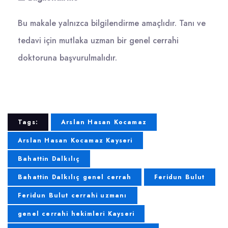
Bu makale yalnızca bilgilendirme amaçlıdır. Tanı ve
tedavi için mutlaka uzman bir genel cerrahi
doktoruna başvurulmalıdır.
Tags:
Arslan Hasan Kocamaz
Arslan Hasan Kocamaz Kayseri
Bahattin Dalkılıç
Bahattin Dalkılıç genel cerrah
Feridun Bulut
Feridun Bulut cerrahi uzmanı
genel cerrahi hekimleri Kayseri