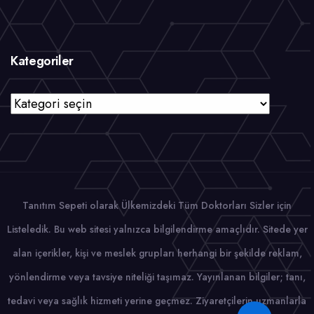
Kategoriler
Kategoriler
Tanıtım Sepeti olarak Ülkemizdeki Tüm Doktorları Sizler için
Listeledik. Bu web sitesi yalnızca bilgilendirme amaçlıdır. Sitede yer
alan içerikler, kişi ve meslek grupları herhangi bir şekilde reklam,
yönlendirme veya tavsiye niteliği taşımaz. Yayınlanan bilgiler; tanı,
tedavi veya sağlık hizmeti yerine geçmez. Ziyaretçilerin uzmanlarla